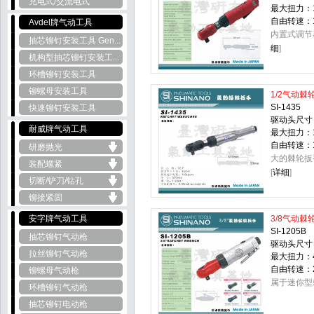
充电式/交流电式
最大扭力：1
自由转速：16
Avdel牌气动工具
内置式调节
抽芯铆钉安装工具 Gen...
细
]
机构型抽芯铆钉安装工...
环槽铆钉安装工具
铆螺母安装工具
1/2气动棘
SI-1435
快速铆钉安装工具
驱动头尺寸：
耐威牌气动工具
最大扭力：1
自由转速：14
研磨抛光
大的棘轮扳
装配螺紧
[
详细
]
切断/铲刀/钻孔
铆接紧固
安字牌气动工具
3/8气动棘
SI-1205B
抽芯铆钉气动枪
驱动头尺寸：
拉丝铆钉气动枪
最大扭力：4
自由转速：22
铆螺母气动枪
属于迷你型
环槽铆钉气动枪
抽芯铆钉电动枪