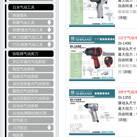
最大扭力：5
自由转速：60
日东气动工具
吸振能力极
快速接头
[
详细
]
剥离气动工具
研磨/抛光气动工具
锉刀/切断气动工具
1/2寸气动
SI-1490
打孔/倒角气动工具
驱动头尺寸：
快取牌气动剪刀
最大扭力：8
自由转速：85
开口可调式气动剪钳
吸振能力极
角型气动剪钳
用 [
详细
]
按板式气动剪钳
加压型按板式气动剪钳
圆型式气动剪钳
3/8寸气动
SI-1355
加压型圆型式气动剪钳
驱动头尺寸：
自动化气动剪钳
最大扭力：9
自动化/脚踏控制式周...
自由转速：90
[
详细
]
空气剪刀
刀刃型态
电热剪