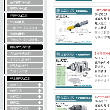
抽芯铆钉手动枪
铆螺母手动枪
3/8气动棘
SI-1320A
虾牌气动工具
驱动头尺寸：
气动铆接机
最大扭力：8
自由转速：16
充电式/交流电式铆接...
超小型棘轮
螺母铆接枪
形铁砧 [
详
充电式/交流电式螺母...
耐威牌气动附件
气动起子头系列
1寸气动冲
SI-1770T
木工开孔器系列
驱动头尺寸
砂纸底盘系列
最大扭力：2
气动工具附件
自由转速：50
双锤式离合
轩士顿气动工具
进行快速功率
喷涂工具
铆接工具
装配工具
1/2寸气动
SI-1420T
研磨工具
驱动头尺寸：
剪切/铲刀/钻孔