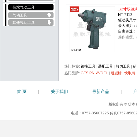
信浓气动工具
1/2寸双锤
NY-7112
气动工具
驱动头尺寸：
其他气动工具
最大扭力：5
自由转速：1
操作轻便、
热门标签:
铆接工具
|
装配工具
|
剪切工具
|
研
热门品牌:
GESIPA
|
AVDEL
|
耐威牌
|
快取牌
首 页
关于我们
最新产品
|
|
|
版权所有 © 研本专
电话：0757-85607225 传真0757-8560