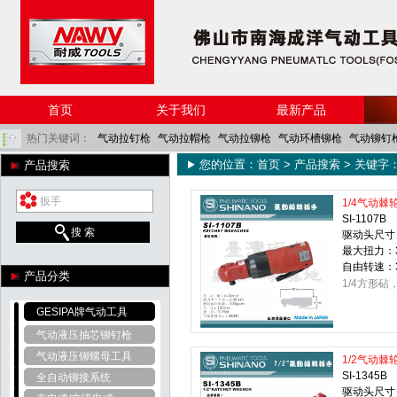
首页
关于我们
最新产品
热门关键词：
气动拉钉枪
气动拉帽枪
气动拉铆枪
气动环槽铆枪
气动铆钉
您的位置：
首页
>
产品搜索
> 关键字
产品搜索
角磨机
气铲
气动除锈器
风炮
气动棘轮扳手
气动防蚊网剪刀
1/4气动棘
SI-1107B
搜 索
驱动头尺寸：
最大扭力：3
自由转速：30
产品分类
1/4方形砧
GESIPA牌气动工具
气动液压抽芯铆钉枪
气动液压铆螺母工具
1/2气动棘
SI-1345B
全自动铆接系统
驱动头尺寸：