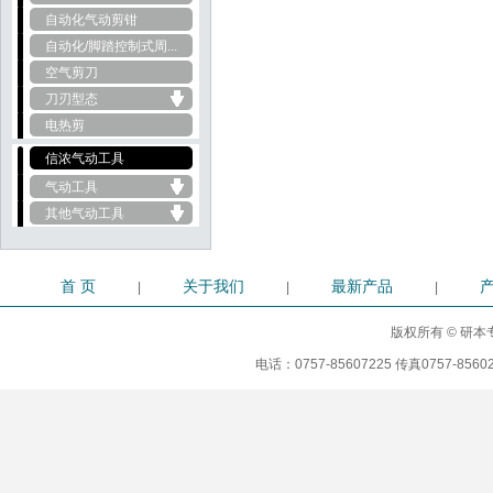
自动化气动剪钳
自动化/脚踏控制式周...
空气剪刀
刀刃型态
电热剪
信浓气动工具
气动工具
其他气动工具
首 页
关于我们
最新产品
|
|
|
版权所有 © 研本专
电话：0757-85607225 传真0757-8560