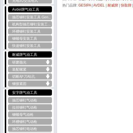
充电式/交流电式
热门品牌:
GESIPA
|
AVDEL
|
耐威牌
|
快取牌
Avdel牌气动工具
抽芯铆钉安装工具 Gen...
机构型抽芯铆钉安装工...
环槽铆钉安装工具
铆螺母安装工具
快速铆钉安装工具
耐威牌气动工具
研磨抛光
装配螺紧
切断/铲刀/钻孔
铆接紧固
安字牌气动工具
抽芯铆钉气动枪
拉丝铆钉气动枪
铆螺母气动枪
环槽铆钉气动枪
抽芯铆钉电动枪