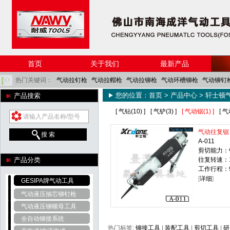
首页
关于我们
最新产品
热门关键词：
气动拉钉枪
气动拉帽枪
气动拉铆枪
气动环槽铆枪
气动铆钉
您的位置：
首页
>
产品中心
>
轩士顿
产品搜索
角磨机
气铲
气动除锈器
风炮
气动棘轮扳手
气动防蚊网剪刀
[ 气钻(10) ]
[ 气铲(3) ]
[ 气动锯(1) ]
[ 气
气动往复锯
搜 索
A-011
剪切能力：钢
产品分类
往复转速：1
工作行程：9
[
详细
]
GESIPA牌气动工具
气动液压抽芯铆钉枪
气动液压铆螺母工具
全自动铆接系统
热门标签:
铆接工具
|
装配工具
|
剪切工具
|
研